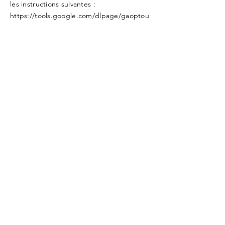
les instructions suivantes :
https://tools.google.com/dlpage/gaoptou
t?hl=fr
Il se peut que nous modifiions cette
politique en matière de cookies. Nous
vous encourageons à consulter
régulièrement cette page pour obtenir
les dernières informations sur les cookies.