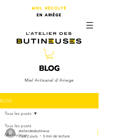
MIEL RÉCOLTÉ
EN ARIÈGE
L'atelier des butineuses
BLOG
Miel Artisanal d'Ariege
BLOG
Tous les posts
Tous les posts
atelierdesbutineus
Miel Ariège
il y a 2 jours
5 min de lecture