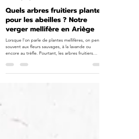
Quels arbres fruitiers planter
pour les abeilles ? Notre
verger mellifère en Ariège
Lorsque l'on parle de plantes mellifères, on pense
souvent aux fleurs sauvages, à la lavande ou
encore au trèfle. Pourtant, les arbres fruitiers
jouent un rôle essentiel pour les abeilles et
l'ensemble des pollinisateurs. Dans notre verger
en Ariège, nous avons fait le choix de planter de
nombreuses espèces fruitières afin de produire
des fruits, mais aussi pour offrir aux abeilles une
source de nectar et de pollen tout au long du
printemps. Chaque année, dès les premiers bea