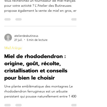
d'Ariège pour professionnels
Vous recherchez un fournisseur de miel français
pour votre activité ? L'Atelier des Butineuses
propose également la vente de miel en gros, en
seaux et en fûts, à destination des professionnels
de l'alimentation, de la transformation et de la
distribution. Apiculteurs et producteurs
passionnés en Ariège, nous récoltons et
commercialisons nos miels directement depuis
atelierdesbutineus
27 juil.
5 min de lecture
notre exploitation. Grâce à une production
artisanale et à une sélection rigoureuse de nos
Miel Ariège
récoltes, nous pouvon
Miel de rhododendron :
origine, goût, récolte,
cristallisation et conseils
pour bien le choisir
Une plante emblématique des montagnes Le
rhododendron ferrugineux est un arbuste
persistant qui pousse naturellement entre 1 400 et