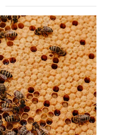
2 500 mètres d'altitude. Il apprécie les sols acides
et les climats montagnards. Pendant quelques
semaines, les versants des Pyrénées et des Alpes
se couvrent d'une floraison spectaculaire qui attire
de nombreux pollinisateurs. Pour les abeilles,
cette période représente une ressource précieuse
en nectar, mais elle reste très dépendante de la
mét