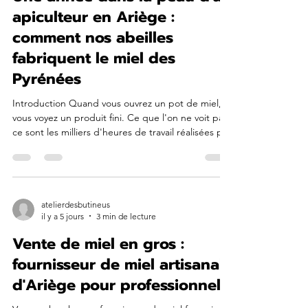
Une année dans la peau d'un
apiculteur en Ariège :
comment nos abeilles
fabriquent le miel des
Pyrénées
Introduction Quand vous ouvrez un pot de miel,
vous voyez un produit fini. Ce que l'on ne voit pas,
ce sont les milliers d'heures de travail réalisées par
les abeilles et les mois d'attention nécessaires
pour accompagner une colonie tout au long de
l'année. Produire du miel en Ariège ne consiste
pas simplement à poser quelques ruches dans
une prairie puis à récolter quelques mois plus
atelierdesbutineus
il y a 5 jours
3 min de lecture
tard. Chaque récolte est le résultat d'une année
complète de décisions, d'observations, d'es
Vente de miel en gros :
fournisseur de miel artisanal