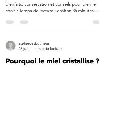
LE GUIDE ULTIME DU MIEL
Tout savoir sur le miel : fabrication, variétés,
bienfaits, conservation et conseils pour bien le
choisir Temps de lecture : environ 35 minutes
Sommaire Qu'est-ce que le miel ? Comment les
abeilles fabriquent le miel ? Pourquoi le miel est-il
si différent d'un pot à l'autre ? La composition du
miel Les différents types de miel Qu'est-ce que le
miel ? Le miel est l'un des plus anciens aliments
atelierdesbutineus
25 juil.
4 min de lecture
consommés par l'Homme. Bien avant l'apparition
de l'agriculture, nos ancêtres récolt
Pourquoi le miel cristallise ?
Le guide complet pour
comprendre la cristallisation
du miel
Vous ouvrez votre pot de miel quelques semaines
après l'avoir acheté et surprise : il est devenu dur,
granuleux ou crémeux. Beaucoup de